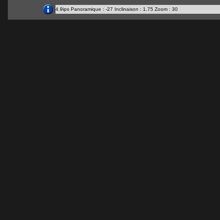
4.9ips Panoramique : -27 Inclinaison : 1.75 Zoom : 30